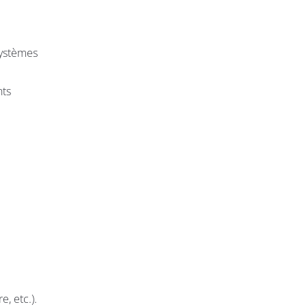
 systèmes
nts
, etc.).