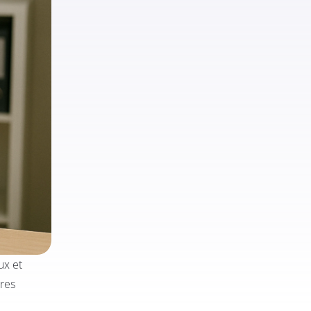
ux et
ures