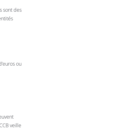
s sont des
entités
d’euros ou
peuvent
CCB veille