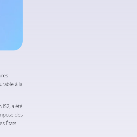
ures
urable à la
NIS2, a été
 impose des
es États