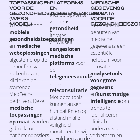
TOEPASSINGEN
PLATFORMS
MEDISCHE
VOOR DE
EN
GEGEVENS &
GEZONDHEIDSZORG
TELEGENEESKUNDE
BIG DATA
Met de opkomst
(WEB &
VOOR DE
van de
e-
MOBIEL)
GEZONDHEIDSZO
We ontwerpen
Het optimaal
gezondheid
,
mobiele
benutten van
iterates
gezondheidstoepassingen
medische
ontwikkelt
en
medische
gegevens is een
aangesloten
weboplossingen
essentiële
medische
afgestemd op de
hefboom voor
platforms
voor
behoeften van
innovatie.
de
ziekenhuizen,
analysetools
telegeneeskunde
klinieken en
voor grote
en de
startende
gegevens
teleconsultatie
.
MedTech-
en’
kunstmatige
Met deze tools
bedrijven. Deze
intelligentie
om
kunnen artsen
medische
trends te
hun patiënten op
toepassingen
identificeren,
afstand in alle
op maat
worden
klinisch
veiligheid
gebruikt om
onderzoek te
monitoren, terwijl
patiëntendossiers
verbeteren en
ze voldoen aan de