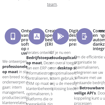
team
.
Ontwikkeling
Creatie van
Digitale cloud- en
Conne
van
specifieke
desktopoplossing
en
professionele
bedrijfsapplicaties
voor betere
autom
softwaretools
(ERP, CRM, SaaS)
prestaties
dankzi
op maat van
integr
iterates ontwikkelt
Of je nu een
uw behoeften
Om de efficiëntie 
Bedrijfstoepassingen
cloudapplicatie
altijd
We ontwerpen
organisatie te
op maat
, Deze variëren
en overal toegankelijk, of
professionele software
maximaliseren,
van een ERP om je
een
desktop software
op maat
in staat om met
integreren we uw
informatiestromen te
geoptimaliseerd voor
een breed scala aan
software met uw
centraliseren, tot een
intern gebruik, kunnen
onderwerpen om te
bestaande bedrijfs
CRM op maat om je
wij u de meest geschikte
gaan: intern
via
Betrouwbare
klantenbeheer te
oplossing bieden.
management,
veilige API's
. Doo
optimaliseren, tot SaaS-
productiecontrole,
koppeling kunt u 
platforms die online
klantenrelaties, financieel
processen
toegankelijk zijn en op