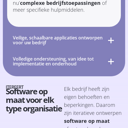
nu’
complexe bedrijfstoepassingen
of
meer specifieke hulpmiddelen.
Veilige, schaalbare applicaties ontworpen
voor uw bedrijf
Volledige ondersteuning, van idee tot
implementatie en onderhoud
ITEREERT
Elk bedrijf heeft zijn
Software op
eigen behoeften en
maat voor elk
beperkingen. Daarom
type organisatie
zijn iteratieve ontwerpen
software op maat