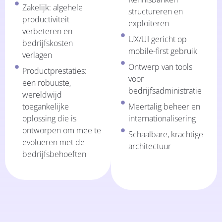
Zakelijk: algehele
structureren en
productiviteit
exploiteren
verbeteren en
UX/UI gericht op
bedrijfskosten
mobile-first gebruik
verlagen
Ontwerp van tools
Productprestaties:
voor
een robuuste,
bedrijfsadministratie
wereldwijd
toegankelijke
Meertalig beheer en
oplossing die is
internationalisering
ontworpen om mee te
Schaalbare, krachtige
evolueren met de
architectuur
bedrijfsbehoeften