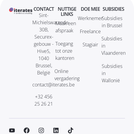
CONTACT
NUTTIGE
DOE MEE
SUBSIDIES
LINKS
Sint-
Werknemer
Subsidies
Michielswarande
Maak een
in Brussel
30B,
afspraak
Freelance
Securex-
Subsidies
Toegang
gebouw -
Stagiair
in
tot onze
Hive5,
Vlaanderen
kantoren
1040
Brussel,
Subsidies
Online
België
in
vergadering
Wallonië
contact@iterates.be
+32 456
25 26 21