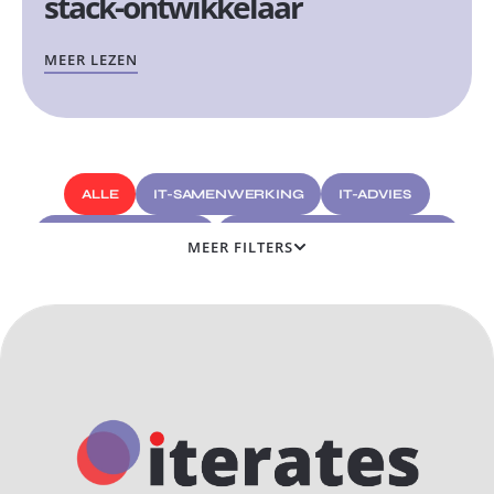
stack-ontwikkelaar
MEER LEZEN
ALLE
IT-SAMENWERKING
IT-ADVIES
CYBERBEVEILIGING
APPLICATIEONTWIKKELING
MEER FILTERS
SOFTWAREONTWIKKELING
WEBONTWIKKELING
EEN BEDRIJF ONTWIKKELEN
DIGITAAL EN MARKETING
ELEKTRONISCHE FACTURERING
HYPERAUTOMATISERING
KUNSTMATIGE INTELLIGENTIE
VERWIJZINGEN NAAR