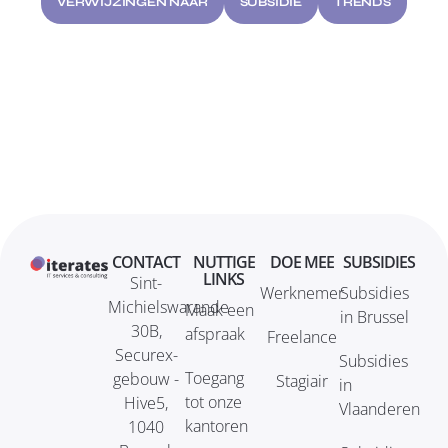
VERWIJZINGEN NAAR
SUBSIDIE
TRENDS
CONTACT
NUTTIGE
DOE MEE
SUBSIDIES
LINKS
Sint-
Werknemer
Subsidies
Michielswarande
Maak een
in Brussel
30B,
afspraak
Freelance
Securex-
Subsidies
Toegang
gebouw -
Stagiair
in
tot onze
Hive5,
Vlaanderen
kantoren
1040