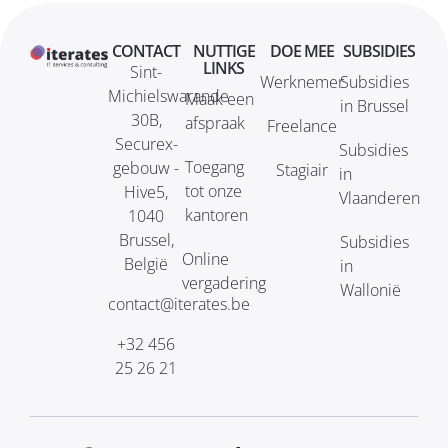
CONTACT
NUTTIGE
DOE MEE
SUBSIDIES
LINKS
Sint-
Werknemer
Subsidies
Michielswarande
Maak een
in Brussel
30B,
afspraak
Freelance
Securex-
Subsidies
Toegang
gebouw -
Stagiair
in
tot onze
Hive5,
Vlaanderen
kantoren
1040
Brussel,
Subsidies
Online
België
in
vergadering
Wallonië
contact@iterates.be
+32 456
25 26 21