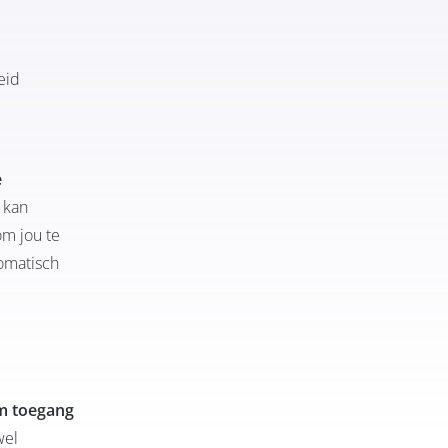
eid
e
 kan
om jou te
tomatisch
m toegang
wel