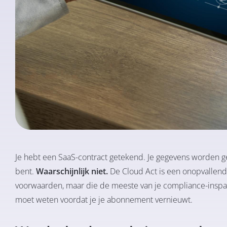
Je hebt een SaaS-contract getekend. Je gegevens worden g
bent.
Waarschijnlijk niet.
De Cloud Act is een onopvallen
voorwaarden, maar die de meeste van je compliance-inspanni
moet weten voordat je je abonnement vernieuwt.