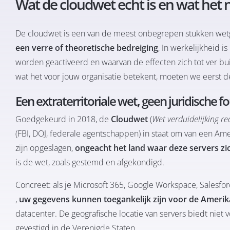
Wat de cloudwet echt is en wat het ni
De cloudwet is een van de meest onbegrepen stukken wetge
een verre of theoretische bedreiging
, In werkelijkheid 
worden geactiveerd en waarvan de effecten zich tot ver b
wat het voor jouw organisatie betekent, moeten we eerst dem
Een extraterritoriale wet, geen juridische f
Goedgekeurd in 2018, de
Cloudwet
(
Wet verduidelijking r
(FBI, DOJ, federale agentschappen) in staat om van een Amer
zijn opgeslagen,
ongeacht het land waar deze servers zi
is de wet, zoals gestemd en afgekondigd.
Concreet: als je Microsoft 365, Google Workspace, Salesfo
,
uw gegevens kunnen toegankelijk zijn voor de Amerik
datacenter. De geografische locatie van servers biedt niet 
gevestigd in de Verenigde Staten.