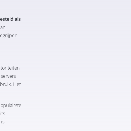
steld als
kan
egrijpen
toriteiten
 servers
sbruik. Het
populairste
its
 is