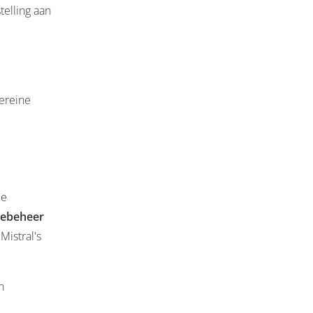
elling aan
ereine
ce
tiebeheer
Mistral's
n