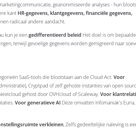
marketingcommunicatie, geanonimiseerde analyses - hun blootst
ere kant
HR-gegevens, klantgegevens, financiële gegevens,
nen radicaal andere aandacht.
au kun je een
gedifferentieerd beleid
Het doel is om bepaalde
singen, terwijl gevoelige gegevens worden gemigreerd naar soev
egorieën SaaS-tools die blootstaan aan de Cloud Act.
Voor
ministratie), Cryptpad of zelf gehoste instanties van open sour
extcloud gehost door OVHcloud of Scaleway.
Voor klantrela
taties.
Voor generatieve AI
Deze omvatten Infomaniak's Euria, 
nstellingsruimte verkleinen
, Zelfs gedeeltelijke naleving is ee