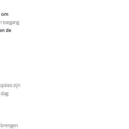
n om
m toegang
an de
pties zijn
 dag
s brengen