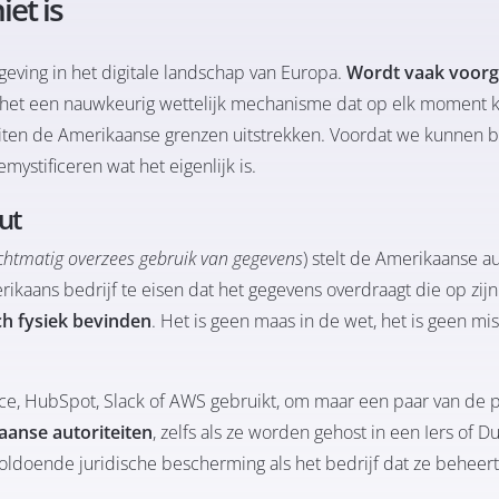
et is
ving in het digitale landschap van Europa.
Wordt vaak voorge
is het een nauwkeurig wettelijk mechanisme dat op elk moment 
uiten de Amerikaanse grenzen uitstrekken. Voordat we kunnen b
ystificeren wat het eigenlijk is.
out
echtmatig overzees gebruik van gegevens
) stelt de Amerikaanse au
ikaans bedrijf te eisen dat het gegevens overdraagt die op zijn
ch fysiek bevinden
. Het is geen maas in de wet, het is geen mi
rce, HubSpot, Slack of AWS gebruikt, om maar een paar van de 
aanse autoriteiten
, zelfs als ze worden gehost in een Iers of Du
voldoende juridische bescherming als het bedrijf dat ze beheert