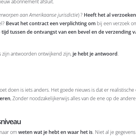
 nieuw abonnement afsluit.
rworpen aan Amerikaanse jurisdictie
) ?
Heeft het al verzoeke
el?
Bevat het contract een verplichting om
bij een verzoek o
 tijd tussen de ontvangst van een bevel en de verzending v
s zijn antwoorden ontwijkend zijn,
je hebt je antwoord
.
t doen is iets anders. Het goede nieuws is dat er realistische o
deren
, Zonder noodzakelijkerwijs alles van de ene op de andere
sniveau
, maar om
weten wat je hebt en waar het is
. Niet al je gegeven