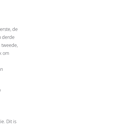
erste, de
n derde
n tweede,
ek om
an
n
e. Dit is