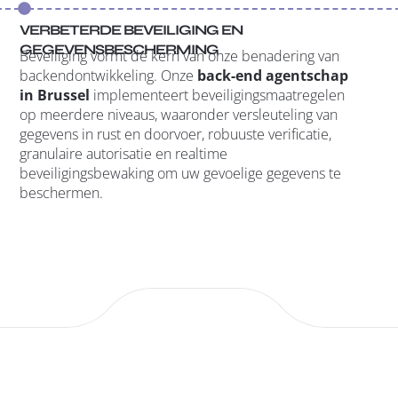
VERBETERDE BEVEILIGING EN
GEGEVENSBESCHERMING
Beveiliging vormt de kern van onze benadering van
backendontwikkeling. Onze
back-end agentschap
in Brussel
implementeert beveiligingsmaatregelen
op meerdere niveaus, waaronder versleuteling van
gegevens in rust en doorvoer, robuuste verificatie,
granulaire autorisatie en realtime
beveiligingsbewaking om uw gevoelige gegevens te
beschermen.