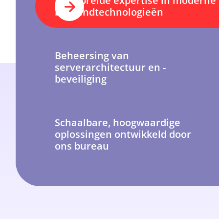
Uitgebreide expertise in moderne
backendtechnologieën
Beheersing van
serverarchitectuur en -
beveiliging
Schaalbare, hoogwaardige
oplossingen ontwikkeld door
ons bureau