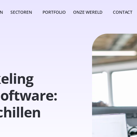
EN
SECTOREN
PORTFOLIO
ONZE WERELD
CONTACT
eling
software:
chillen