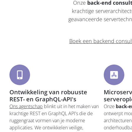
Onze
back-end consult
krachtige serverarchitect
geavanceerde servertechno
Boek een backend consulta
Ontwikkeling van robuuste
Microserv
REST- en GraphQL-API's
serveropl
Ons agentschap
blinkt uit in het maken van
Onze
back-e
krachtige REST en GraphQL API's die de
ontwerpt mod
ruggengraat vormen van je moderne
architecturen
applicaties. We ontwikkelen veilige,
onderhoudba