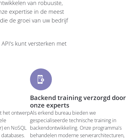
ntwikkelen van robuuste,
nze expertise in de meest
ie de groei van uw bedrijf
API's kunt versterken met
Backend training verzorgd door
onze experts
ot het ontwerp
Als erkend bureau bieden we
ele
gespecialiseerde technische training in
er) en NoSQL
backendontwikkeling. Onze programma's
) databases.
behandelen moderne serverarchitecturen,