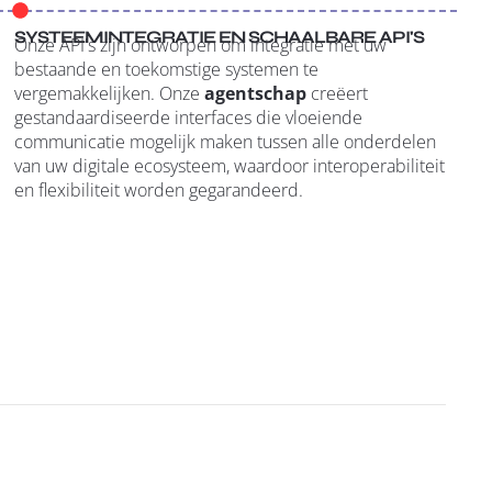
SYSTEEMINTEGRATIE EN SCHAALBARE API'S
Onze API's zijn ontworpen om integratie met uw
bestaande en toekomstige systemen te
vergemakkelijken. Onze
agentschap
creëert
gestandaardiseerde interfaces die vloeiende
communicatie mogelijk maken tussen alle onderdelen
van uw digitale ecosysteem, waardoor interoperabiliteit
en flexibiliteit worden gegarandeerd.