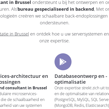
ant in Brussel
ondersteunt u bij het ontwerpen en o
uren. Als’
bureau gespecialiseerd in backend
, Met o
logieën creëren we schaalbare back-endoplossingen d
ondersteunen.
tie in Brussel
en ontdek hoe u uw serversystemen en 
onze expertise.
ices-architectuur en
Databaseontwerp en -
ossingen
optimalisatie
nd consultant in Brussel
Onze expertise strekt zich uit t
ulaire microservices-
en de optimalisatie van relation
 die de schaalbaarheid en
(PostgreSQL, MySQL, SQL Serv
arheid van uw systemen
(MongoDB, Redis, Elasticsearch