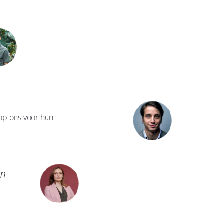
 op ons voor hun
am
“Snelle, professionele, dynamisch
Sophie Everarts de 