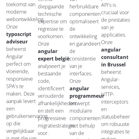
toekomst van
API's is
diepgaande
herbruikbare
moderne
cruciaal voor
technische
componenten
webontwikkeling.
de prestaties
expertise om
optimaliseert
Onze
van je
regressie te
de
typoscript
applicaties.
voorkomen.
ontwikkeling
adviseur
Onze
Onze
en garandeert
beheerst
angular
angular
de
Angular
consultant
expert belgië
consistentie
perfect om
in Brussel
analyseert je
van je
vloeiende,
beheerst
bestaande
interfaces.
responsieve
Angular-
code,
Onze
SPA's te
services,
identificeert
angular
maken. Deze
HTTP-
verouderde
programmeur
aanpak levert
interceptors
afhankelijkheden
ontwerpt
een
en
en stelt een
modulaire
gebruikerservaring
statusbeheer
progressieve
componenten
op die
om robuuste
migratiestrategie
met behulp
vergelijkbaar
integraties te
voor.
van de
is met die van