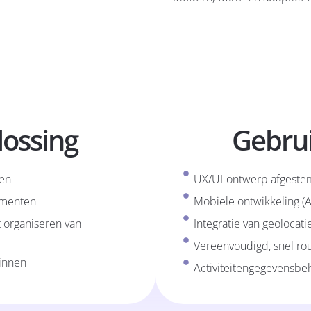
lossing
Gebru
ten
UX/UI-ontwerp afgeste
ementen
Mobiele ontwikkeling (
 organiseren van
Integratie van geolocati
Vereenvoudigd, snel r
zinnen
Activiteitengegevensbeh