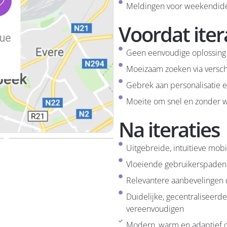
Meldingen voor weekendid
Voordat iter
Geen eenvoudige oplossing 
Moeizaam zoeken via verschi
Gebrek aan personalisatie 
Moeite om snel en zonder wr
Na iteraties
Uitgebreide, intuïtieve mobi
Vloeiende gebruikerspaden
Relevantere aanbevelingen d
Duidelijke, gecentraliseerde
vereenvoudigen
Modern, warm en adaptief 