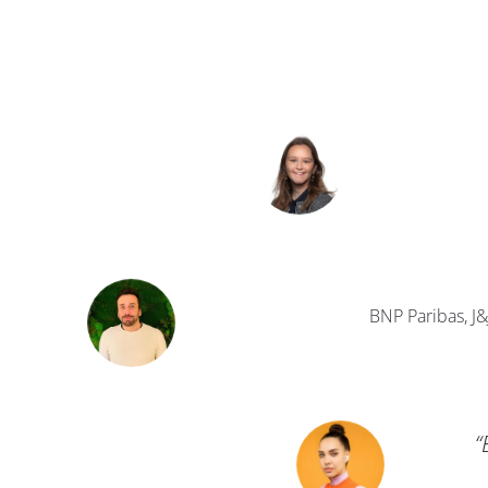
BNP Paribas, J&
ofessionele, dynamische reacties.”
“