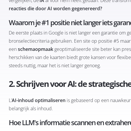
vergelijken, de’
IA
al voor hem heeft gedaan. Deze transform
reacties die door AI worden gegenereerd?
Waarom je #1 positie niet langer iets gara
De eerste plaats in Google is niet langer een garantie om
bronselectiecriteria gebruiken. Een site op positie #5 maa
een
schemaopmaak
geoptimaliseerde site beter kan pres
herschikken van de kaarten biedt grote kansen voor flexibe
steeds nuttig, maar het is niet langer genoeg.
2. Schrijven voor AI: de strategisc
L’
AI-inhoud optimaliseren
is gebaseerd op een nauwkeur
belangrijk als inhoud.
Hoe LLM's informatie scannen en extraher