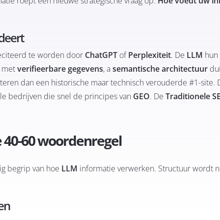
atie roept een nieuwe strategische vraag op:
Hoe voedt uw i
ndeert
 geciteerd te worden door
ChatGPT
of
Perplexiteit
. De
LLM
hun 
r met
verifieerbare gegevens
, a
semantische architectuur
dui
teren dan een historische maar technisch verouderde #1-site. D
le bedrijven die snel de principes van
GEO
. De
Traditionele S
he 40-60 woordenregel
ig begrip van hoe
LLM
informatie verwerken. Structuur wordt n
en