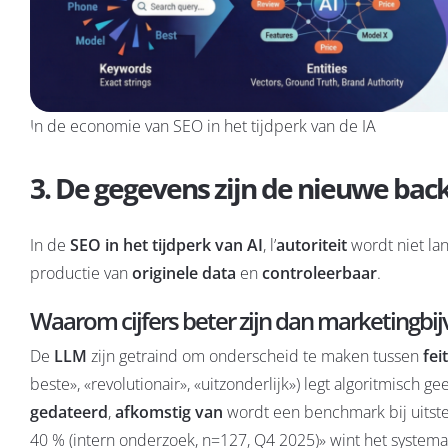
In de economie van SEO in het tijdperk van de IA
3. De gegevens zijn de nieuwe back
In de
SEO in het tijdperk van AI
, l’
autoriteit
wordt niet la
productie van
originele data
en
controleerbaar
.
Waarom cijfers beter zijn dan marketingb
De
LLM
zijn getraind om onderscheid te maken tussen
fei
beste», «revolutionair», «uitzonderlijk») legt algoritmisch 
gedateerd
,
afkomstig van
wordt een benchmark bij uitst
40 % (intern onderzoek, n=127, Q4 2025)» wint het systema