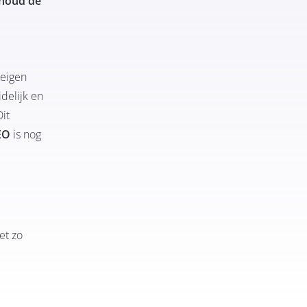
nhoud de
eigen
delijk en
it
EO
is nog
et zo