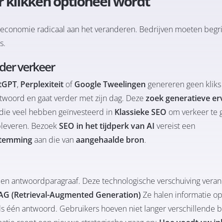
 klikken optioneel wordt
seconomie radicaal aan het veranderen. Bedrijven moeten begr
s.
der verkeer
tGPT
,
Perplexiteit
of
Google Tweelingen
genereren geen kliks
 antwoord en gaat verder met zijn dag. Deze
zoek generatieve er
n die veel hebben geïnvesteerd in
Klassieke SEO
om verkeer te 
pleveren. Bezoek
SEO in het tijdperk van AI
vereist een
temming
aan die van
aangehaalde bron
.
een antwoordparagraaf
. Deze technologische verschuiving verand
AG (Retrieval-Augmented Generation)
Ze halen informatie op
ls één antwoord. Gebruikers hoeven niet langer verschillende 