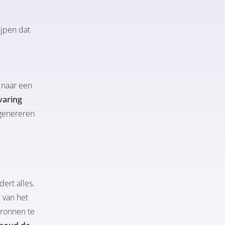
ijpen dat
 naar een
varing
genereren
ert alles.
 van het
bronnen te