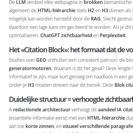
De
LLM
verdeel elke webpagina in
brokken
(semantische b
algemeen de
HTML-hiërarchie
titels
H2
en
H3
dienen als 
mogelijk kan worden hersteld door de
RAG
. Slecht gestr
daardoor een lage kans om geciteerd te worden. Als je dit 
optimaliseren.
ChatGPT zichtbaarheid
en
Perplexiteit
.
Het «Citation Block»: het formaat dat de vo
Studies over
GEO
onthullen een consistent patroon: de bl
generatormotoren
. Waarom is dit het geval? Deze lengte
informatief te zijn, maar kort genoeg om naadloos in een 
onder je
H3
moeten streven naar dit bereik. Deze
Blok cit
Duidelijke structuur = verhoogde zichtbaar
A
redactionele architectuur
verhoogt de
aandeel IA cita
(essentiële informatie eerst) met een
HTML-hiërarchie
dui
aan toe
korte zinnen
, en
visueel verschillende paragraf