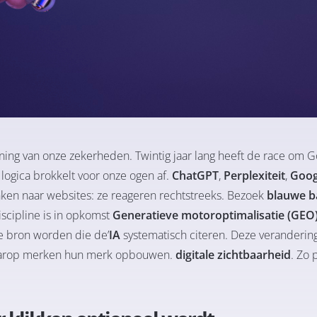
ning van onze zekerheden. Twintig jaar lang heeft de race om G
 logica brokkelt voor onze ogen af.
ChatGPT
,
Perplexiteit
,
Goog
inken naar websites: ze reageren rechtstreeks. Bezoek
blauwe 
discipline is in opkomst
Generatieve motoroptimalisatie (GEO
de bron worden die de’
IA
systematisch citeren. Deze verandering 
waarop merken hun merk opbouwen.
digitale zichtbaarheid
. Zo 