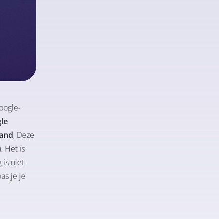
oogle-
le
band
, Deze
)
. Het is
is niet
pas je je