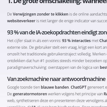
1. De grote omschakeling: wanneer
De
Verwijzingen zonder te klikken
is de online aandacht
websiteverkeer
is niet langer de enige indicator van succe
93 % van de IA-zoekopdrachten eindigt zon
Het cijfer slaat in als een vonnis:
93 % interacties
met
Cha
externe site. De gebruiker stelt een vraag, krijgt een kort
omzeilt het traditionele gebruikerstraject volledig. Merke
ontdekken dat hun #1 posities steeds minder bezoeken o
paradigmaverschuiving: overstappen van de logica van
bes
Van zoekmachine naar antwoordmachine
Google toonde tien
blauwe banden
.
ChatGPT
genereert 
De
generatormotoren
werken volgens het principe van
R
web, synthetiseren deze en presenteren deze vervolgens a