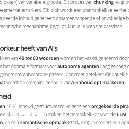
lokken) van variabele grootte. Dit proces van
chunking
volgt o
segmentatiemarkers. Elk blok wordt een onafhankelijke eenhei
uctureerde inhoud genereert onsamenhangende of onvolledige 
technische mechanisme begrijpt, kun je je website drastisch
orkeur heeft van AI's
okken van
40 tot 60 woorden
worden het vaakst genoemd door
 is het optimale formaat voor
autonome agenten
Lang genoeg 
gegenereerd antwoord te passen. Concreet betekent dit dat elke
aat
wordt de atomaire eenheid van’
AI-inhoud optimaliseren
.
heid
ten
40 %. Inhoud gestructureerd volgens een
omgekeerde pir
delijk (H1 → H2 → H3) maken het gemakkelijker voor de
LLM
.
en
, en een
semantische opmaak
(sterk, em): je creëert een op