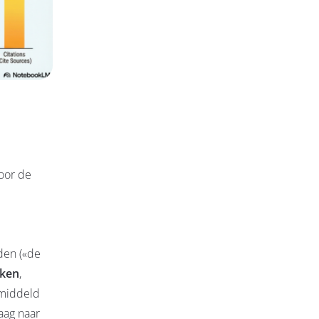
oor de
den («de
eken
,
emiddeld
aag naar