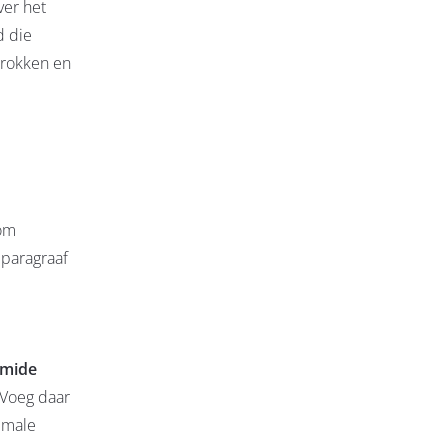
ver het
d die
brokken en
om
 paragraaf
amide
 Voeg daar
timale