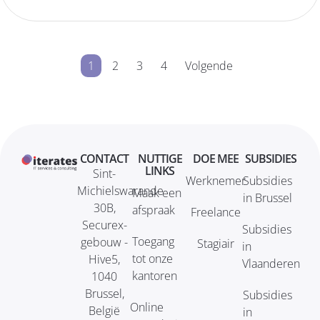
1
2
3
4
Volgende
CONTACT
NUTTIGE
DOE MEE
SUBSIDIES
LINKS
Sint-
Werknemer
Subsidies
Michielswarande
Maak een
in Brussel
30B,
afspraak
Freelance
Securex-
Subsidies
Toegang
gebouw -
Stagiair
in
tot onze
Hive5,
Vlaanderen
kantoren
1040
Brussel,
Subsidies
Online
België
in