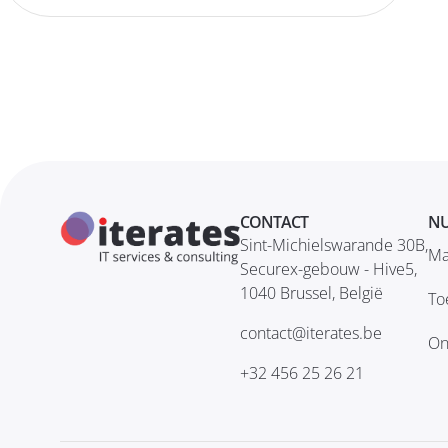
CONTACT
NU
Sint-Michielswarande 30B,
Ma
Securex-gebouw - Hive5,
1040 Brussel, België
To
contact@iterates.be
On
+32 456 25 26 21