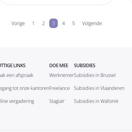
Vorige
1
2
3
4
5
Volgende
TTIGE LINKS
DOE MEE
SUBSIDIES
ak een afspraak
Werknemer
Subsidies in Brussel
egang tot onze kantoren
Freelance
Subsidies in Vlaanderen
line vergadering
Stagiair
Subsidies in Wallonië