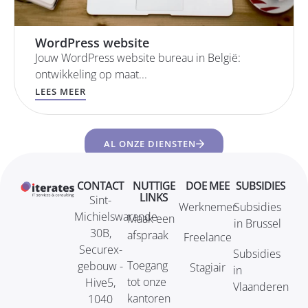
WordPress website
Jouw WordPress website bureau in België:
ontwikkeling op maat...
LEES MEER
AL ONZE DIENSTEN
CONTACT
NUTTIGE
DOE MEE
SUBSIDIES
LINKS
Sint-
Werknemer
Subsidies
Michielswarande
Maak een
in Brussel
30B,
afspraak
Freelance
Securex-
Subsidies
Toegang
gebouw -
Stagiair
in
tot onze
Hive5,
Vlaanderen
kantoren
1040