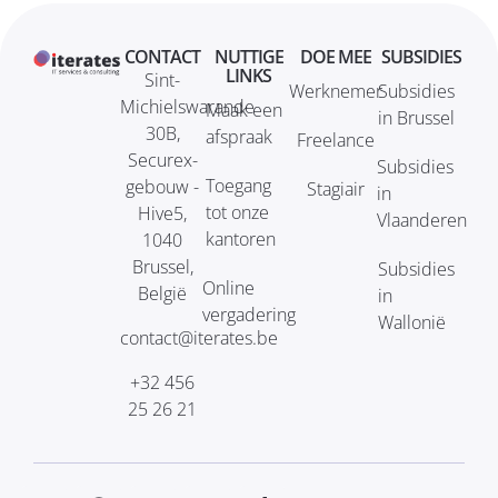
CONTACT
NUTTIGE
DOE MEE
SUBSIDIES
LINKS
Sint-
Werknemer
Subsidies
Michielswarande
Maak een
in Brussel
30B,
afspraak
Freelance
Securex-
Subsidies
Toegang
gebouw -
Stagiair
in
tot onze
Hive5,
Vlaanderen
kantoren
1040
Brussel,
Subsidies
Online
België
in
vergadering
Wallonië
contact@iterates.be
+32 456
25 26 21