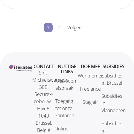
1
2
Volgende
CONTACT
NUTTIGE
DOE MEE
SUBSIDIES
LINKS
Sint-
Werknemer
Subsidies
Michielswarande
Maak een
in Brussel
30B,
afspraak
Freelance
Securex-
Subsidies
Toegang
gebouw -
Stagiair
in
tot onze
Hive5,
Vlaanderen
kantoren
1040
Brussel,
Subsidies
Online
België
in