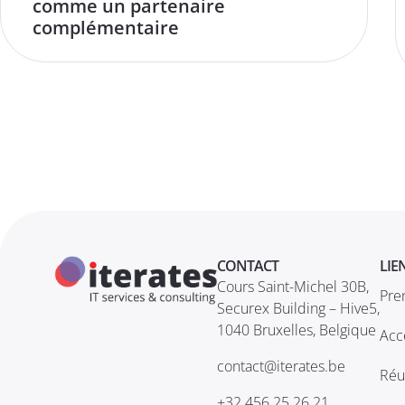
comme un partenaire
complémentaire
CONTACT
LIE
Cours Saint-Michel 30B,
Pre
Securex Building – Hive5,
1040 Bruxelles, Belgique
Acc
contact@iterates.be
Réu
+32 456 25 26 21