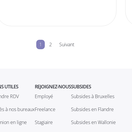
1
2
Suivant
NS UTILES
REJOIGNEZ-NOUS
SUBSIDES
ndre RDV
Employé
Subsides à Bruxelles
ès à nos bureaux
Freelance
Subsides en Flandre
nion en ligne
Stagiaire
Subsides en Wallonie