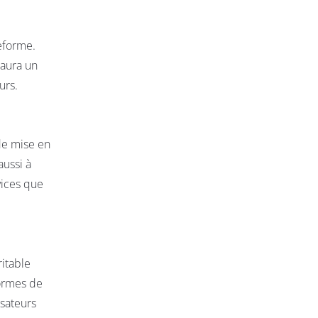
eforme.
 aura un
urs.
 de mise en
aussi à
vices que
ritable
formes de
sateurs