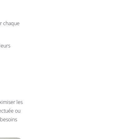
ur chaque
leurs
ximiser les
fectuée ou
 besoins