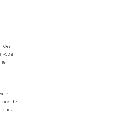
er des
r votre
une
ve et
éation de
ateurs