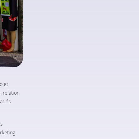
ojet
n relation
ariés,
us
rketing