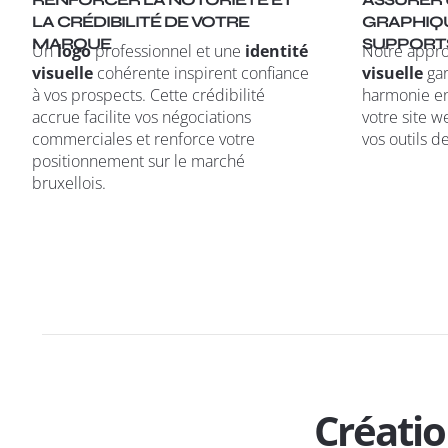
LA CRÉDIBILITÉ DE VOTRE
GRAPHIQU
MARQUE
SUPPORT
Un
logo
professionnel et une
identité
Notre appro
visuelle
cohérente inspirent confiance
visuelle
gar
à vos prospects. Cette crédibilité
harmonie ent
accrue facilite vos négociations
votre site w
commerciales et renforce votre
vos outils 
positionnement sur le marché
bruxellois.
Créatio