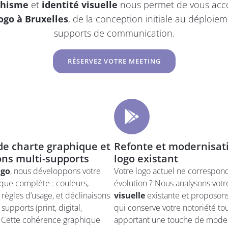
phisme
et
identité visuelle
nous permet de vous acc
ogo à Bruxelles
, de la conception initiale au déploie
supports de communication.
RÉSERVEZ VOTRE MEETING
de charte graphique et
Refonte et modernisat
ons multi-supports
logo existant
ogo
, nous développons votre
Votre logo actuel ne correspond
que complète : couleurs,
évolution ? Nous analysons vot
 règles d’usage, et déclinaisons
visuelle
existante et proposon
supports (print, digital,
qui conserve votre notoriété to
. Cette cohérence graphique
apportant une touche de moder