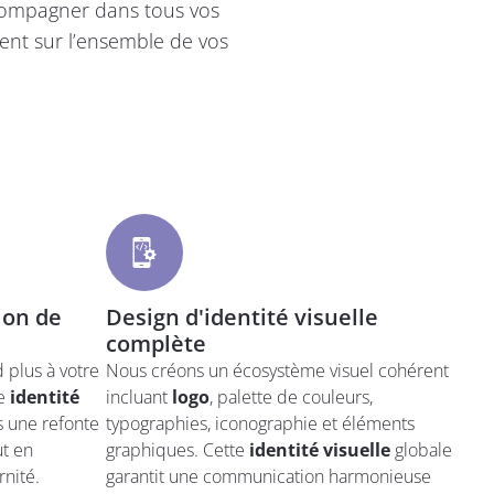
ompagner dans tous vos
ment sur l’ensemble de vos
ion de
Design d'identité visuelle
complète
 plus à votre
Nous créons un écosystème visuel cohérent
re
identité
incluant
logo
, palette de couleurs,
s une refonte
typographies, iconographie et éléments
ut en
graphiques. Cette
identité visuelle
globale
nité.
garantit une communication harmonieuse