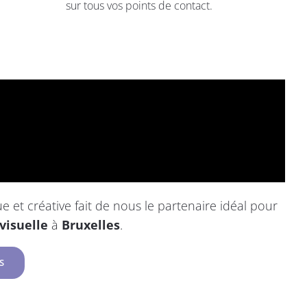
sur tous vos points de contact.
et créative fait de nous le partenaire idéal pour
visuelle
à
Bruxelles
.
S