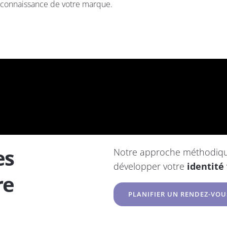
reconnaissance de votre marque.
es
Notre approche méthodique 
développer votre
identité 
re
PLANIFIER UN RENDEZ-VOU