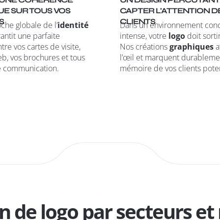
E SUR TOUS VOS
CAPTER L'ATTENTION D
S
CLIENTS
che globale de l’
identité
Dans un environnement conc
antit une parfaite
intense, votre
logo
doit sortir
re vos cartes de visite,
Nos créations
graphiques
a
eb, vos brochures et tous
l’œil et marquent durableme
de communication.
mémoire de vos clients poten
n de logo par secteurs et