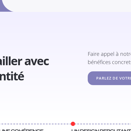
Faire appel à not
iller avec
bénéfices concre
ntité
PARLEZ DE VOTR
 UNE COHÉRENCE
UN DESIGN PERCUTAN