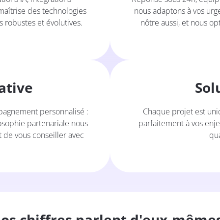
aîtrise des technologies
nous adaptons à vos urge
s robustes et évolutives.
nôtre aussi, et nous op
ative
Sol
pagnement personnalisé :
Chaque projet est uni
losophie partenariale nous
parfaitement à vos enje
de vous conseiller avec
qua
os chiffres parlent d'eux-mêmes