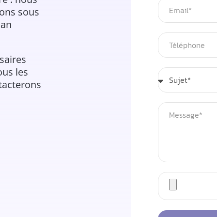
tons sous
lan
saires
ous les
ntacterons