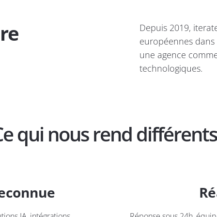
ire
Depuis 2019, iterat
européennes dans l
une agence comme l
technologiques.
e qui nous rend différents
reconnue
Ré
ions IA, intégrations
Réponse sous 24h, équipe