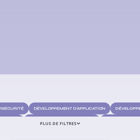
RSÉCURITÉ
DÉVELOPPEMENT D'APPLICATION
DÉVELOPPE
ARKETING
FACTURATION ÉLECTRONIQUE
HYPERAUTOMAT
PLUS DE FILTRES
RÉFÉRENCEMENT
SUBVENTION
TENDANCES