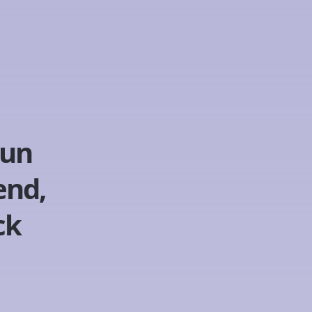
 un
end,
ck