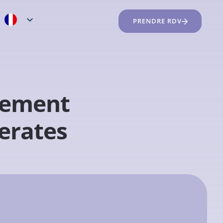
PRENDRE RDV
pement
terates