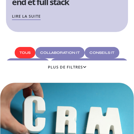
end et full stack
LIRE LA SUITE
TOUS
COLLABORATION IT
CONSEILS IT
CYBERSÉCURITÉ
DÉVELOPPEMENT D'APPLICATION
PLUS DE FILTRES
DÉVELOPPEMENT DE LOGICIEL
DÉVELOPPEMENT WEB
DÉVELOPPER UNE ENTREPRISE
DIGITAL ET MARKETING
FACTURATION ÉLECTRONIQUE
HYPERAUTOMATISATION