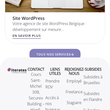
Site WordPress
Votre agence de site WordPress Belgique :
développement sur mesure…
EN SAVOIR PLUS
TOUS NOS SERVICES
CONTACT
LIENS
REJOIGNEZ-
SUBSIDES
UTILES
NOUS
Cours
Subsides à
Saint-
Prendre
Employé
Bruxelles
Michel
RDV
Freelance
30B,
Subsides
Accès à
Securex
en Flandre
Stagiaire
nos
Building –
bureaux
Hive5,