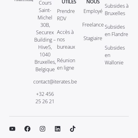
UTILES
NOUS
Cours
Subsides à
Saint-
Prendre
Employé
Bruxelles
Michel
RDV
Freelance
30B,
Subsides
Accès à
Securex
en Flandre
Stagiaire
nos
Building –
bureaux
Hive5,
Subsides
1040
en
Réunion
Bruxelles,
Wallonie
en ligne
Belgique
contact@iterates.be
+32 456
25 26 21