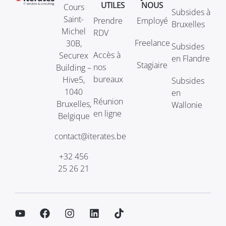
UTILES
NOUS
Cours
Subsides à
Saint-
Prendre
Employé
Bruxelles
Michel
RDV
Freelance
30B,
Subsides
Accès à
Securex
en Flandre
Stagiaire
nos
Building –
bureaux
Hive5,
Subsides
1040
en
Réunion
Bruxelles,
Wallonie
en ligne
Belgique
contact@iterates.be
+32 456
25 26 21