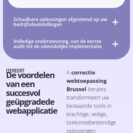
Schaalbare oplossingen afgestemd op uw
bedrijfsdoelstellingen
Volledige ondersteuning, van de eerste
audit tot de uiteindelijke implementatie
ITEREERT
A
correctie
De voordelen
webtoepassing
van een
Brussel
iterates
succesvol
transformeert uw
geüpgradede
bestaande tools in
webapplicatie
krachtige, veilige,
toekomstbestendige
oplossingen.