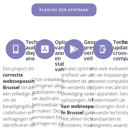
PLAN NU EEN AFSPRAAK
Technische
Oplossing
Geoptimaliseerde
Techn
audit en
van
prestaties en
updat
diepgaande
anomalieën
verbeterde
cross
analyse
en
veiligheid
compat
stabilisatie
Een project om
iterates optimaliseert de
Het web evolueert
van codes
correctie
snelheid van uitvoering,
en uw toepassing
Onze ontwikkelaars
webtoepassing in
verbetert de architectuur
moeten compatibe
corrigeren afwijkingen en
Brussel
iterates voert
en versterkt de
blijven met alle b
stabiliseren de code om
een volledige analyse uit
beveiliging van uw
en apparaten. iter
uw applicatie
om de
oplossingen. A
moderniseert uw
herstel
betrouwbaar en efficiënt
beveiligingsfouten,
van webtoepassingen
oplossingen door 
te maken. Deze stap
codefouten en
in Brussel
garandeert
nieuwste technolo
vermindert het risico op
vertragingen te
niet alleen technische
standaarden te
storingen en garandeert
identificeren die uw
prestaties, maar ook de
integreren, waard