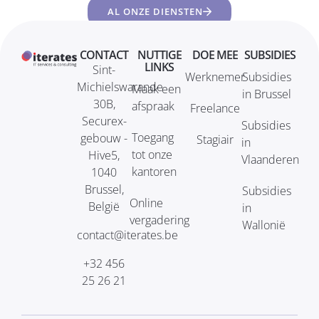
AL ONZE DIENSTEN
CONTACT
NUTTIGE
DOE MEE
SUBSIDIES
LINKS
Sint-
Werknemer
Subsidies
Michielswarande
Maak een
in Brussel
30B,
afspraak
Freelance
Securex-
Subsidies
Toegang
gebouw -
Stagiair
in
tot onze
Hive5,
Vlaanderen
kantoren
1040
Brussel,
Subsidies
Online
België
in
vergadering
Wallonië
contact@iterates.be
+32 456
25 26 21