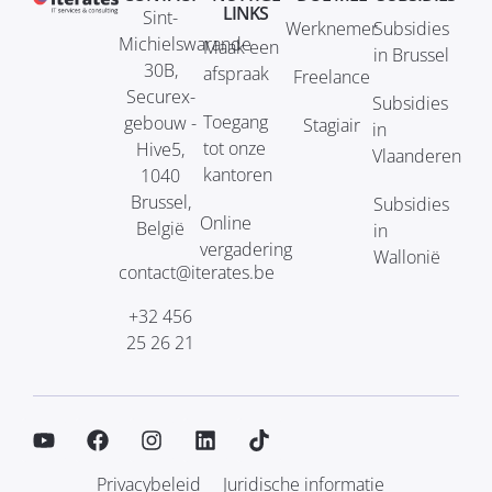
LINKS
Sint-
Werknemer
Subsidies
Michielswarande
Maak een
in Brussel
30B,
afspraak
Freelance
Securex-
Subsidies
Toegang
gebouw -
Stagiair
in
tot onze
Hive5,
Vlaanderen
kantoren
1040
Brussel,
Subsidies
Online
België
in
vergadering
Wallonië
contact@iterates.be
+32 456
25 26 21
Privacybeleid
Juridische informatie