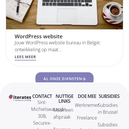
WordPress website
Jouw WordPress website bureau in België:
ontwikkeling op maat...
LEES MEER
AL ONZE DIENSTEN
CONTACT
NUTTIGE
DOE MEE
SUBSIDIES
LINKS
Sint-
Werknemer
Subsidies
Michielswarande
Maak een
in Brussel
30B,
afspraak
Freelance
Securex-
Subsidies