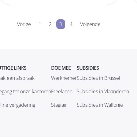
Vorige
1
2
3
4
Volgende
TTIGE LINKS
DOE MEE
SUBSIDIES
ak een afspraak
Werknemer
Subsidies in Brussel
egang tot onze kantoren
Freelance
Subsidies in Vlaanderen
line vergadering
Stagiair
Subsidies in Wallonië