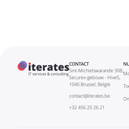
CONTACT
NU
Sint-Michielswarande 30B,
Ma
Securex-gebouw - Hive5,
1040 Brussel, België
To
contact@iterates.be
On
+32 456 25 26 21