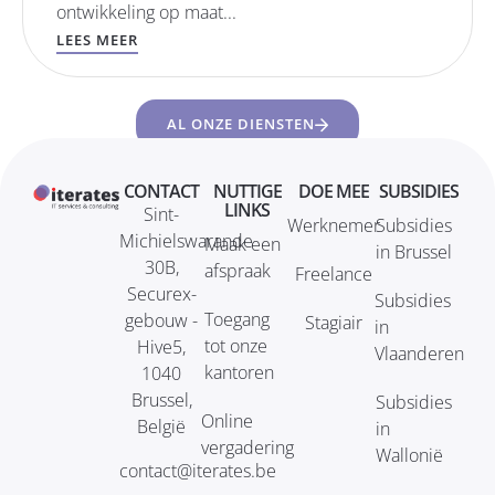
ontwikkeling op maat...
LEES MEER
AL ONZE DIENSTEN
CONTACT
NUTTIGE
DOE MEE
SUBSIDIES
LINKS
Sint-
Werknemer
Subsidies
Michielswarande
Maak een
in Brussel
30B,
afspraak
Freelance
Securex-
Subsidies
Toegang
gebouw -
Stagiair
in
tot onze
Hive5,
Vlaanderen
kantoren
1040
Brussel,
Subsidies
Online
België
in
vergadering
Wallonië
contact@iterates.be