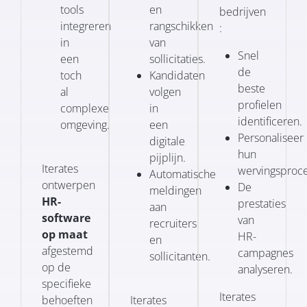
tools
en
bedrijven
integreren
rangschikken
:
in
van
Snel
een
sollicitaties.
de
toch
Kandidaten
beste
al
volgen
profielen
complexe
in
identificeren.
omgeving.
een
Personaliseer
digitale
hun
pijplijn.
Iterates
wervingsproce
Automatische
ontwerpen
De
meldingen
HR-
prestaties
aan
software
van
recruiters
op maat
HR-
en
afgestemd
campagnes
sollicitanten.
op de
analyseren.
specifieke
Iterates
behoeften
Iterates