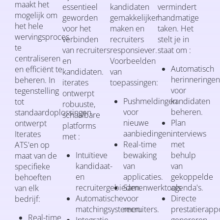
maakt het
essentieel
kandidaten
vermindert
mogelijk om
geworden
gemakkelijker
handmatige
het hele
voor het
maken en
taken. Het
wervingsproces
verbinden
recruiters
stelt je in
te
van recruiters
responsiever.
staat om :
centraliseren
en
Voorbeelden
Automatisch
en efficiënt te
kandidaten.
van
herinneringe
beheren. In
iterates
toepassingen:
voor
tegenstelling
ontwerpt
Pushmeldingen
kandidaten
tot
robuuste,
voor
beheren.
standaardoplossingen
schaalbare
nieuwe
Plan
ontwerpt
platforms
aanbiedingen.
interviews
Iterates
met :
Real-time
met
ATS'en op
Intuïtieve
bewaking
behulp
maat van de
kandidaat-
van
van
specifieke
en
applicaties.
gekoppelde
behoeften
recruitergebieden.
Samenwerktools
agenda's.
van elk
Automatische
voor
Directe
bedrijf:
matchingsystemen.
recruiters.
prestatierapp
Real-time
Integratie
genereren.