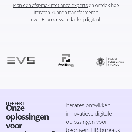
Plan een afspraak met onze experts
en ontdek hoe
iteraten kunnen transformeren
uw HR-processen dankzij digitaal.
ITEREERT
Iterates ontwikkelt
Onze
innovatieve digitale
oplossingen
oplossingen voor
voor
bedrijven, HR-bureaus