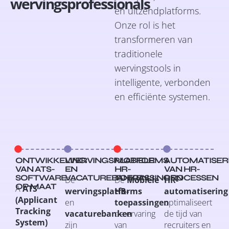
wervingsprofessionals
en uitzendplatforms.
Onze rol is het
transformeren van
traditionele
wervingstools in
intelligente, verbonden
en efficiënte systemen.
ONTWIKKELING
WERVINGSPLATFORMS
MOBIELE
AUTOMATISER
VAN ATS-
EN
HR-
VAN HR-
SOFTWARE
VACATUREBANKEN
TOEPASSINGEN
PROCESSEN
De
De
Mobiele
HR-
OP MAAT
A
ATS
wervingsplatforms
HR-
automatisering
(Applicant
en
toepassingen
optimaliseert
Tracking
vacaturebanken
de ervaring
de tijd van
System)
zijn
van
recruiters en