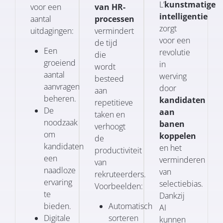
L’
kunstmatige
voor een
van HR-
intelligentie
aantal
processen
zorgt
uitdagingen:
vermindert
voor een
de tijd
Een
revolutie
die
groeiend
in
wordt
aantal
werving
besteed
aanvragen
door
aan
beheren.
kandidaten
repetitieve
De
aan
taken en
noodzaak
banen
verhoogt
om
koppelen
de
kandidaten
en het
productiviteit
een
verminderen
van
naadloze
van
rekruteerders.
ervaring
selectiebias.
Voorbeelden:
te
Dankzij
bieden.
Automatisch
AI
Digitale
sorteren
kunnen