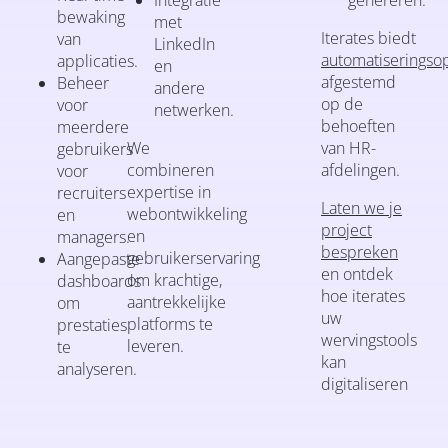
bewaking
met
Iterates biedt
van
LinkedIn
automatiseringso
applicaties.
en
afgestemd
Beheer
andere
op de
voor
netwerken.
behoeften
meerdere
We
van HR-
gebruikers
combineren
afdelingen.
voor
expertise in
recruiters
Laten we je
webontwikkeling
en
project
en
managers.
bespreken
gebruikerservaring
Aangepaste
en ontdek
om krachtige,
dashboards
hoe iterates
aantrekkelijke
om
uw
platforms te
prestaties
wervingstools
leveren.
te
kan
analyseren.
digitaliseren