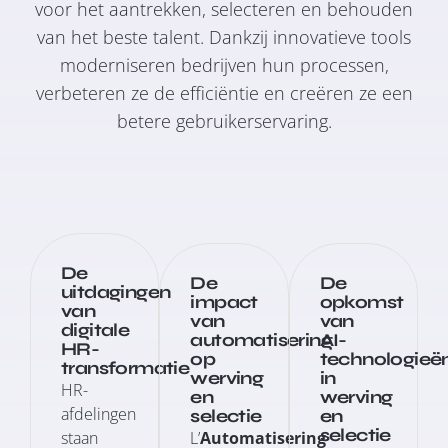
voor het aantrekken, selecteren en behouden
van het beste talent. Dankzij innovatieve tools
moderniseren bedrijven hun processen,
verbeteren ze de efficiëntie en creëren ze een
betere gebruikerservaring.
De
De
De
uitdagingen
impact
opkomst
van
van
van
digitale
automatisering
AI-
HR-
op
technologieë
transformatie
werving
in
HR-
en
werving
afdelingen
selectie
en
selectie
staan
L’
Automatisering