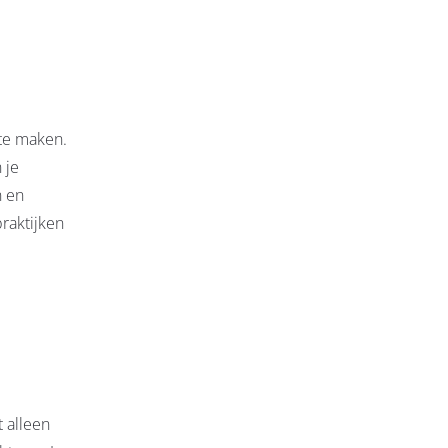
 te maken.
 je
n en
raktijken
t alleen