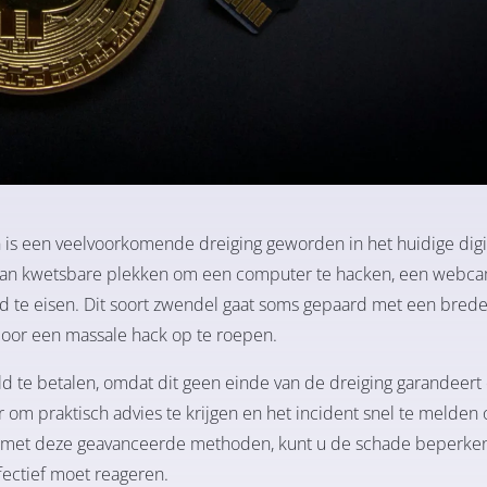
n is een veelvoorkomende dreiging geworden in het huidige digi
 van kwetsbare plekken om een computer te hacken, een webca
ld te eisen. Dit soort zwendel gaat soms gepaard met een bred
door een massale hack op te roepen.
eld te betalen, omdat dit geen einde van de dreiging garandeert
r om praktisch advies te krijgen en het incident snel te melden
t met deze geavanceerde methoden, kunt u de schade beperke
fectief moet reageren.