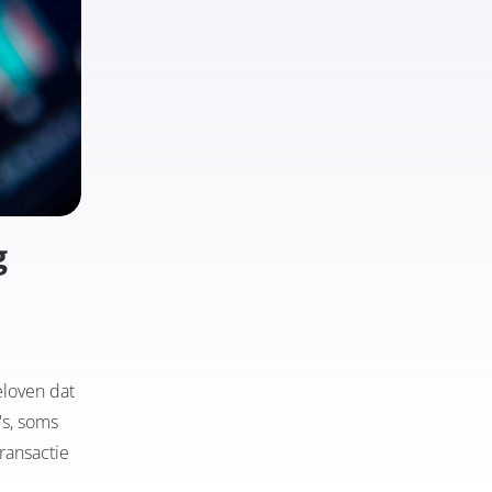
g
eloven dat
's, soms
transactie