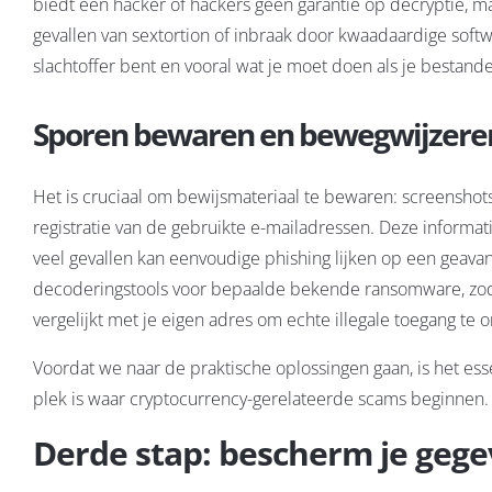
biedt een hacker of hackers geen garantie op decryptie, ma
gevallen van sextortion of inbraak door kwaadaardige soft
slachtoffer bent en vooral wat je moet doen als je bestan
Sporen bewaren en bewegwijzere
Het is cruciaal om bewijsmateriaal te bewaren: screenshot
registratie van de gebruikte e-mailadressen. Deze informati
veel gevallen kan eenvoudige phishing lijken op een geava
decoderingstools voor bepaalde bekende ransomware, zodat j
vergelijkt met je eigen adres om echte illegale toegang te 
Voordat we naar de praktische oplossingen gaan, is het ess
plek is waar cryptocurrency-gerelateerde scams beginnen.
Derde stap: bescherm je gege