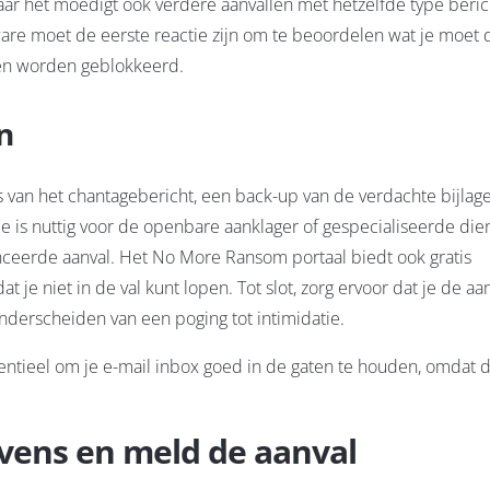
ar het moedigt ook verdere aanvallen met hetzelfde type berich
ware moet de eerste reactie zijn om te beoordelen wat je moet d
den worden geblokkeerd.
n
s van het chantagebericht, een back-up van de verdachte bijlag
e is nuttig voor de openbare aanklager of gespecialiseerde dien
nceerde aanval. Het No More Ransom portaal biedt ook gratis
e niet in de val kunt lopen. Tot slot, zorg ervoor dat je de aa
onderscheiden van een poging tot intimidatie.
entieel om je e-mail inbox goed in de gaten te houden, omdat d
vens en meld de aanval