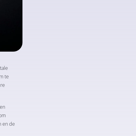
tale
m te
ere
 en
 om
n en de