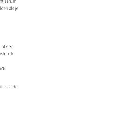
t aan. In
oen als je
e of een
sten. In
nval
it vaak de