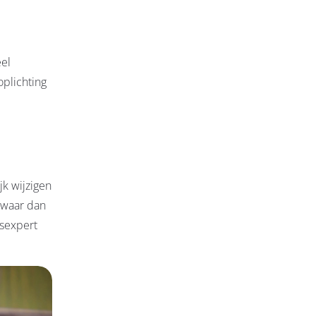
eel
oplichting
jk wijzigen
bewaar dan
gsexpert