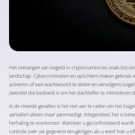
Het ontvangen van losgeld in cryptocurrencies zoals bitcoi
landschap. Cybercriminelen en oplichters maken gebruik
activeren of een wachtwoord te stelen en vervolgens losge
zwendel die bedoeld is om het slachtoffer te intimideren 
In de meeste gevallen is het niet aan te raden om het losg
aanvallen alleen maar aanmoedigt. Integendeel, het is bete
herhaling te voorkomen. Wanneer u geconfronteerd word
controle over uw gegevens terugkrijgen als u weet hoe u ef