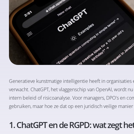
Generatieve kunstmatige intelligentie heeft in organisatie
verwacht. ChatGPT, het vlaggenschip van OpenAI, wordt nu
intern beleid of risicoanalyse. Voor managers, DPO's en co
gebruiken, maar hoe ze dat op een juridisch veilige manie
1. ChatGPT en de RGPD: wat zegt het 