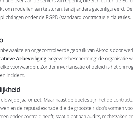
rmatie over aan de servers van OpenAI, die zich buiten de EU 
t om modellen aan te sturen, tenzij anders geconfigureerd. De
erplichtingen onder de RGPD (standaard contractuele clausules,
.
co
 onbewaakte en ongecontroleerde gebruik van AI-tools door we
atieve AI-beveiliging
Gegevensbescherming: de organisatie we
lke voorwaarden. Zonder inventarisatie of beleid is het onmog
en incident.
lijkheid
ldwijde jaaromzet. Maar naast de boetes zijn het de contract
ouwen en de reputatieschade die de grootste risico's vormen vo
omen onder controle heeft, staat bloot aan audits, rechtszaken e