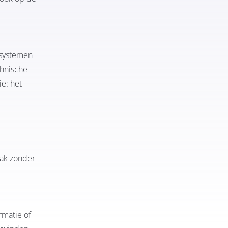
-systemen
chnische
e: het
aak zonder
rmatie of