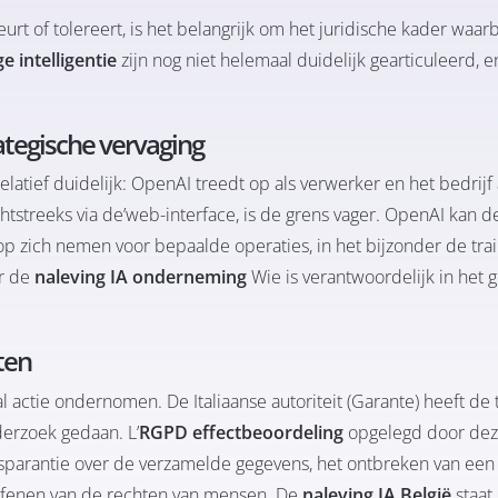
t of tolereert, is het belangrijk om het juridische kader waar
 intelligentie
zijn nog niet helemaal duidelijk gearticuleerd, en
tegische vervaging
latief duidelijk: OpenAI treedt op als verwerker en het bedrijf 
tstreeks via de’
web-interface
, is de grens vager. OpenAI kan de
op zich nemen voor bepaalde operaties, in het bijzonder de trai
or de
naleving IA onderneming
Wie is verantwoordelijk in het g
ten
actie ondernomen. De Italiaanse autoriteit (Garante) heeft de
derzoek gedaan. L’
RGPD effectbeoordeling
opgelegd door de
nsparantie over de verzamelde gegevens, het ontbreken van een 
oefenen van de rechten van mensen. De
naleving IA België
staat