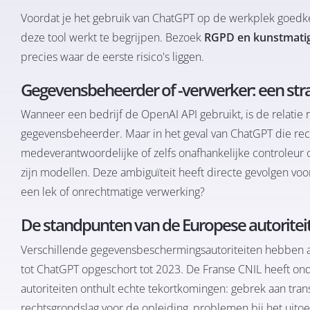
Voordat je het gebruik van ChatGPT op de werkplek goedkeur
deze tool werkt te begrijpen. Bezoek
RGPD en kunstmatige
precies waar de eerste risico's liggen.
Gegevensbeheerder of -verwerker: een stra
Wanneer een bedrijf de OpenAI API gebruikt, is de relatie re
gegevensbeheerder. Maar in het geval van ChatGPT die rech
medeverantwoordelijke of zelfs onafhankelijke controleur 
zijn modellen. Deze ambiguïteit heeft directe gevolgen vo
een lek of onrechtmatige verwerking?
De standpunten van de Europese autoritei
Verschillende gegevensbeschermingsautoriteiten hebben al 
tot ChatGPT opgeschort tot 2023. De Franse CNIL heeft on
autoriteiten onthult echte tekortkomingen: gebrek aan tra
rechtsgrondslag voor de opleiding, problemen bij het uit