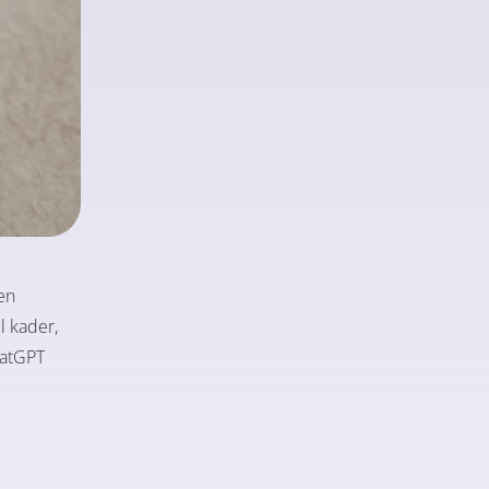
en
l kader,
hatGPT