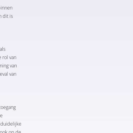
binnen
 dit is
als
 rol van
ning van
eval van
 toegang
ze
duidelijke
 ook op de