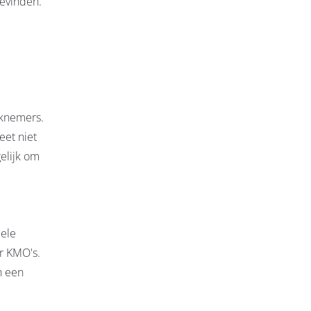
bevinden.
rknemers.
et niet
elijk om
uele
or KMO's.
n een