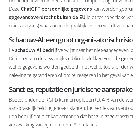
broncode invoert in een ChatGPT-prompt, draagt deze info
Deze
ChatGPT persoonlijke gegevens
kan worden gebruik
gegevensoverdracht buiten de EU
leidt tot specifieke v
risicoanalyses) waaraan in de praktijk zelden wordt voldaan
Schaduw-AI: een groot organisatorisch risi
Le
schaduw AI bedrijf
verwijst naar het niet-aangegeven,
Dit is een van de gevaarlijkste blinde vlekken voor de
gener
welke gegevens worden gedeeld, met welke tools, onder we
naleving te garanderen of om te reageren in het geval van e
Sancties, reputatie en juridische aansprake
Boetes onder de RGPD kunnen oplopen tot 4 % van de were
aansprakelijkheid tegenover klanten, het verlies van vertr
Een bedrijf dat niet kan aantonen dat het zijn gegevensstr
verzwakking van zijn commerciële relaties.