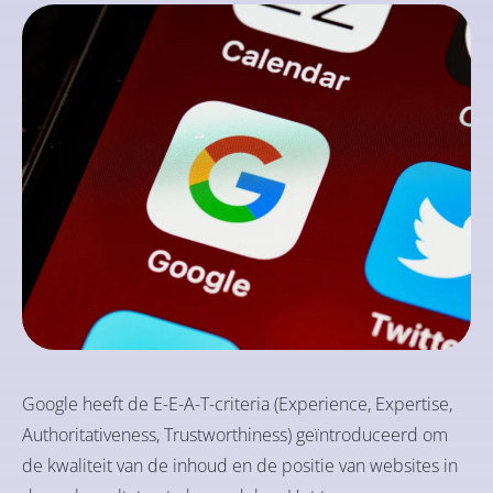
Google heeft de E-E-A-T-criteria (Experience, Expertise,
Authoritativeness, Trustworthiness) geïntroduceerd om
de kwaliteit van de inhoud en de positie van websites in