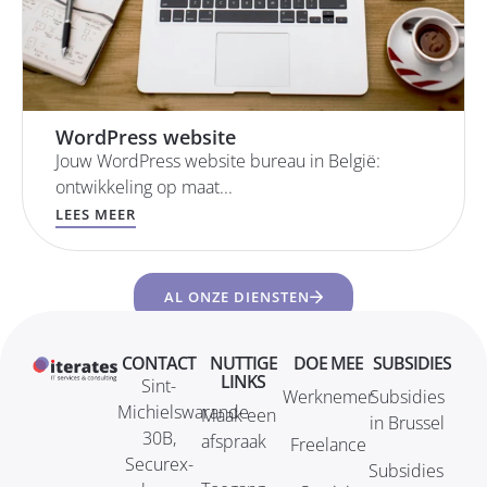
WordPress website
Jouw WordPress website bureau in België:
ontwikkeling op maat...
LEES MEER
AL ONZE DIENSTEN
CONTACT
NUTTIGE
DOE MEE
SUBSIDIES
LINKS
Sint-
Werknemer
Subsidies
Michielswarande
Maak een
in Brussel
30B,
afspraak
Freelance
Securex-
Subsidies