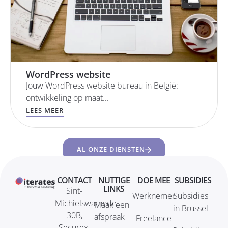
WordPress website
Jouw WordPress website bureau in België:
ontwikkeling op maat...
LEES MEER
AL ONZE DIENSTEN
CONTACT
NUTTIGE
DOE MEE
SUBSIDIES
LINKS
Sint-
Werknemer
Subsidies
Michielswarande
Maak een
in Brussel
30B,
afspraak
Freelance
Securex-