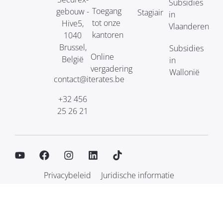
Subsidies
Toegang
gebouw -
Stagiair
in
tot onze
Hive5,
Vlaanderen
kantoren
1040
Brussel,
Subsidies
Online
België
in
vergadering
Wallonië
contact@iterates.be
+32 456
25 26 21
Privacybeleid
Juridische informatie
Algemene Voorwaarden
© 2026 iterates. Alle rechten voorbehouden.