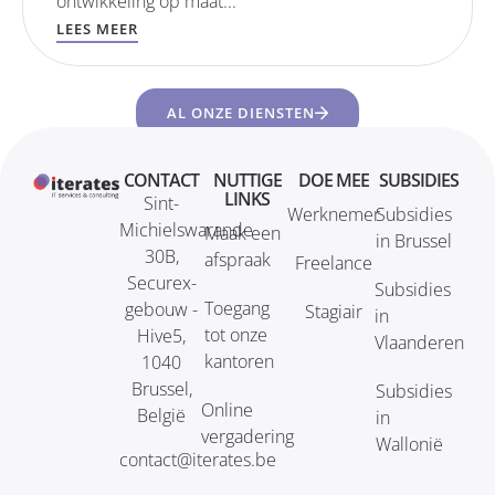
ontwikkeling op maat...
LEES MEER
AL ONZE DIENSTEN
CONTACT
NUTTIGE
DOE MEE
SUBSIDIES
LINKS
Sint-
Werknemer
Subsidies
Michielswarande
Maak een
in Brussel
30B,
afspraak
Freelance
Securex-
Subsidies
Toegang
gebouw -
Stagiair
in
tot onze
Hive5,
Vlaanderen
kantoren
1040
Brussel,
Subsidies
Online
België
in
vergadering
Wallonië
contact@iterates.be