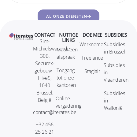
AL ONZE DIENSTEN
CONTACT
NUTTIGE
DOE MEE
SUBSIDIES
LINKS
Sint-
Werknemer
Subsidies
Michielswarande
Maak een
in Brussel
30B,
afspraak
Freelance
Securex-
Subsidies
Toegang
gebouw -
Stagiair
in
tot onze
Hive5,
Vlaanderen
kantoren
1040
Brussel,
Subsidies
Online
België
in
vergadering
Wallonië
contact@iterates.be
+32 456
25 26 21