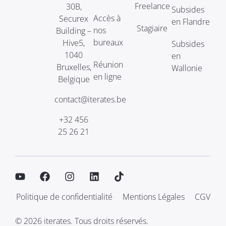
Freelance
30B,
Subsides
Accès à
Securex
en Flandre
Stagiaire
nos
Building –
bureaux
Hive5,
Subsides
1040
en
Réunion
Bruxelles,
Wallonie
en ligne
Belgique
contact@iterates.be
+32 456
25 26 21
Politique de confidentialité
Mentions Légales
CGV
© 2026 iterates. Tous droits réservés.