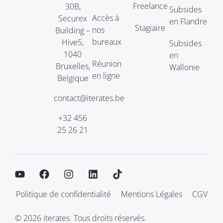
Freelance
30B,
Subsides
Accès à
Securex
en Flandre
Stagiaire
nos
Building –
bureaux
Hive5,
Subsides
1040
en
Réunion
Bruxelles,
Wallonie
en ligne
Belgique
contact@iterates.be
+32 456
25 26 21
Politique de confidentialité
Mentions Légales
CGV
© 2026 iterates. Tous droits réservés.