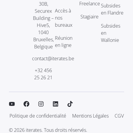
Freelance
30B,
Subsides
Accès à
Securex
en Flandre
Stagiaire
nos
Building –
bureaux
Hive5,
Subsides
1040
en
Réunion
Bruxelles,
Wallonie
en ligne
Belgique
contact@iterates.be
+32 456
25 26 21
Politique de confidentialité
Mentions Légales
CGV
© 2026 iterates. Tous droits réservés.