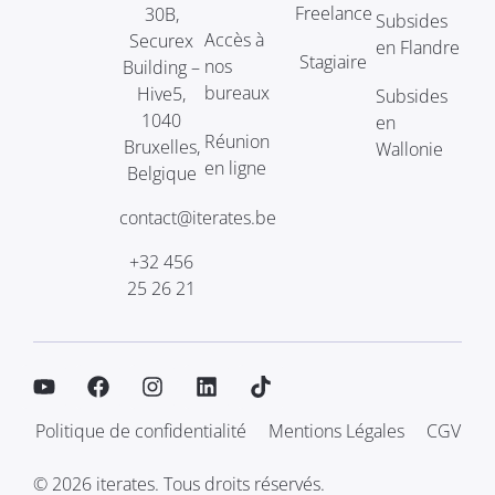
Freelance
30B,
Subsides
Accès à
Securex
en Flandre
Stagiaire
nos
Building –
bureaux
Hive5,
Subsides
1040
en
Réunion
Bruxelles,
Wallonie
en ligne
Belgique
contact@iterates.be
+32 456
25 26 21
Politique de confidentialité
Mentions Légales
CGV
© 2026 iterates. Tous droits réservés.