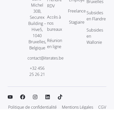
Bruxelles
Michel
RDV
Freelance
30B,
Subsides
Accès à
Securex
en Flandre
Stagiaire
nos
Building –
bureaux
Hive5,
Subsides
1040
en
Réunion
Bruxelles,
Wallonie
en ligne
Belgique
contact@iterates.be
+32 456
25 26 21
Politique de confidentialité
Mentions Légales
CGV