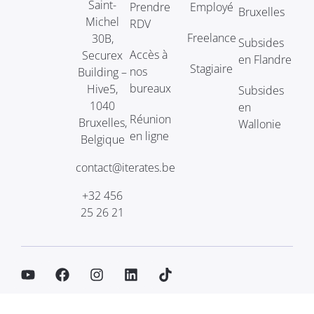
Saint-
Prendre
Employé
Bruxelles
Michel
RDV
Freelance
30B,
Subsides
Accès à
Securex
en Flandre
Stagiaire
nos
Building –
bureaux
Hive5,
Subsides
1040
en
Réunion
Bruxelles,
Wallonie
en ligne
Belgique
contact@iterates.be
+32 456
25 26 21
Politique de confidentialité
Mentions Légales
CGV