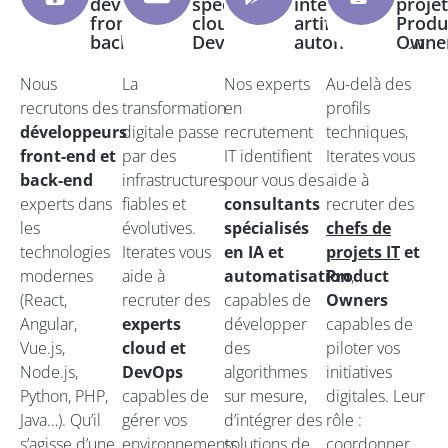
développeurs
spécialistes
intelligence
projet
front-end et
cloud et
artificielle et
Produ
back-end
DevOps
automatisation
Owne
Nous
La
Nos experts
Au-delà des
recrutons des
transformation
en
profils
développeurs
digitale passe
recrutement
techniques,
front-end et
par des
IT identifient
Iterates vous
back-end
infrastructures
pour vous des
aide à
experts dans
fiables et
consultants
recruter des
les
évolutives.
spécialisés
chefs de
technologies
Iterates vous
en IA et
projets IT
et
modernes
aide à
automatisation
Product
,
(React,
recruter des
capables de
Owners
Angular,
experts
développer
capables de
Vue.js,
cloud et
des
piloter vos
Node.js,
DevOps
algorithmes
initiatives
Python, PHP,
capables de
sur mesure,
digitales. Leur
Java…). Qu’il
gérer vos
d’intégrer des
rôle :
s’agisse d’une
environnements
solutions de
coordonner