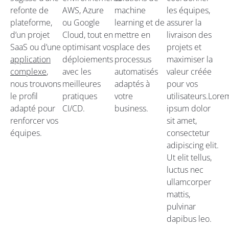
refonte de
AWS, Azure
machine
les équipes,
plateforme,
ou Google
learning et de
assurer la
d’un projet
Cloud, tout en
mettre en
livraison des
SaaS ou d’une
optimisant vos
place des
projets et
application
déploiements
processus
maximiser la
complexe
,
avec les
automatisés
valeur créée
nous trouvons
meilleures
adaptés à
pour vos
le profil
pratiques
votre
utilisateurs.Lore
adapté pour
CI/CD.
business.
ipsum dolor
renforcer vos
sit amet,
équipes.
consectetur
adipiscing elit.
Ut elit tellus,
luctus nec
ullamcorper
mattis,
pulvinar
dapibus leo.