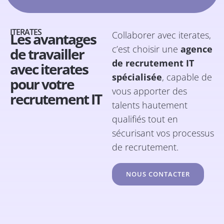
ITERATES
Collaborer avec iterates,
Les avantages
c’est choisir une
agence
de travailler
de recrutement IT
avec iterates
spécialisée
, capable de
pour votre
vous apporter des
recrutement IT
talents hautement
qualifiés tout en
sécurisant vos processus
de recrutement.
NOUS CONTACTER