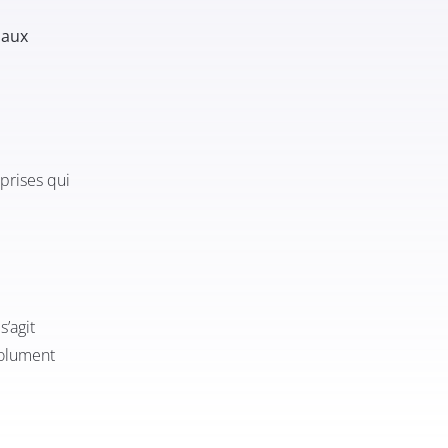
 aux
eprises qui
s’agit
solument