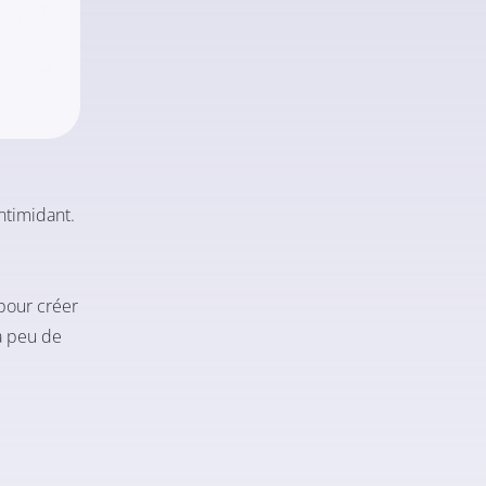
ntimidant.
pour créer
à peu de