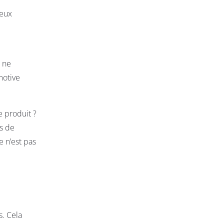
deux
t ne
motive
e produit ?
es de
e n’est pas
s. Cela