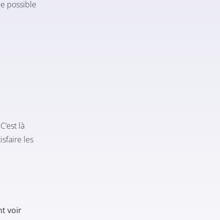
ue possible
C’est là
sfaire les
t voir