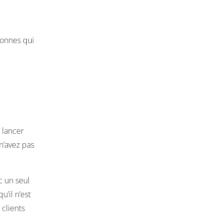
sonnes qui
 lancer
n’avez pas
c un seul
’il n’est
 clients