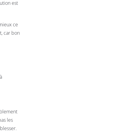
ution est
 mieux ce
t, car bon
 à
bablement
pas les
blesser.