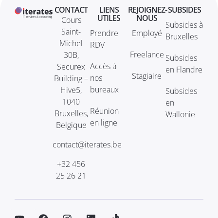
CONTACT
LIENS
REJOIGNEZ-
SUBSIDES
UTILES
NOUS
Cours
Subsides à
Saint-
Prendre
Employé
Bruxelles
Michel
RDV
Freelance
30B,
Subsides
Accès à
Securex
en Flandre
Stagiaire
nos
Building –
bureaux
Hive5,
Subsides
1040
en
Réunion
Bruxelles,
Wallonie
en ligne
Belgique
contact@iterates.be
+32 456
25 26 21