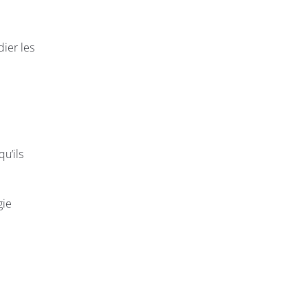
dier les
u’ils
gie