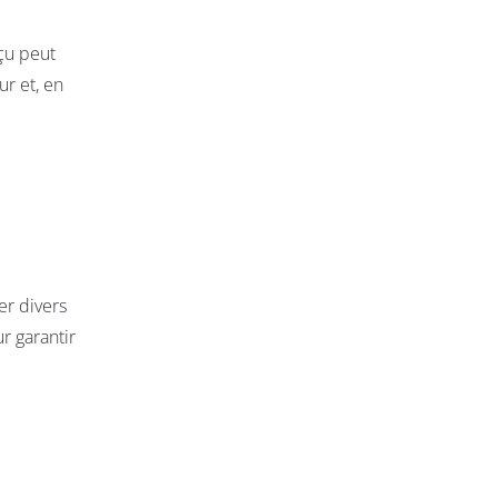
çu peut
ur et, en
er divers
ur garantir