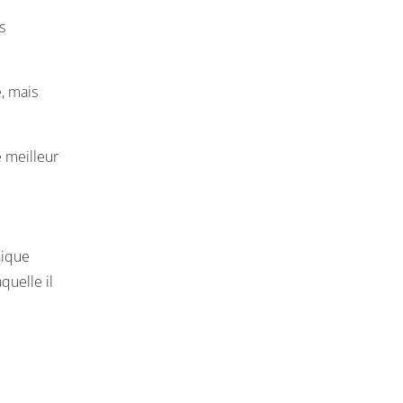
s
, mais
e meilleur
nique
quelle il