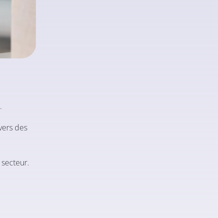
.
vers des
 secteur.